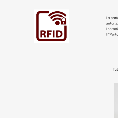
La prot
autoriz
I porta
Il "Port
Tut