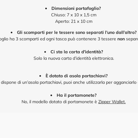
Dimensioni portafoglio?
Chiuso: 7 x 10 x 1,5 cm
Aperto: 21 x 10 cm
Gli scomparti per le tessere sono separati l’uno dall’altro?
foglio ha 3 scomparti ed ogni tasca può contenere 3 tessere
non
separa
Ci sta la carta d'identità?
Solo la nuova carta d’identità elettronica.
È dotato di asola portachiavi?
i dispone di un’asola portachiavi, puoi anche utilizzarla per agganciarlo
Ha il portamonete?
No, il modello dotato di portamonete è
Zipper Wallet
.